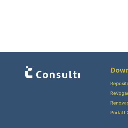
Down
Reposit
Revoga
Renova
Portal 