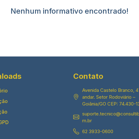
Nenhum informativo encontrado!
loads
Contato
Avenida Castelo Branco, 47
ório
andar. Setor Rodoviário –
ção
Goiânia/GO CEP: 74.430-1
ção
suporte.tecnico@consultib
m.br
LGPD
62 3933-0600