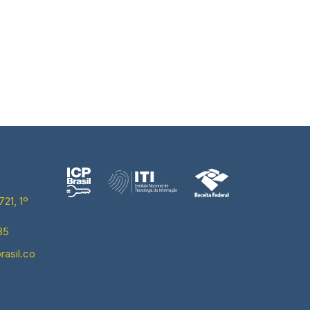
21, 1º
35
rasil.co